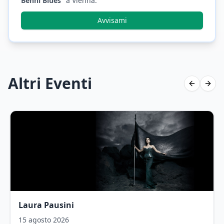
Benni Blues
"
a Vienna
.
Avvisami
Altri Eventi
Previous 
Next 
Laura Pausini
15 agosto 2026