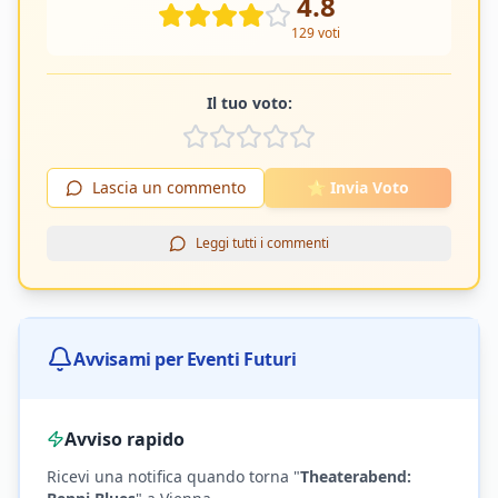
4.8
129
voti
Il tuo voto:
Lascia un commento
⭐ Invia Voto
Leggi tutti i commenti
Avvisami per Eventi Futuri
Avviso rapido
Ricevi una notifica quando torna "
Theaterabend: