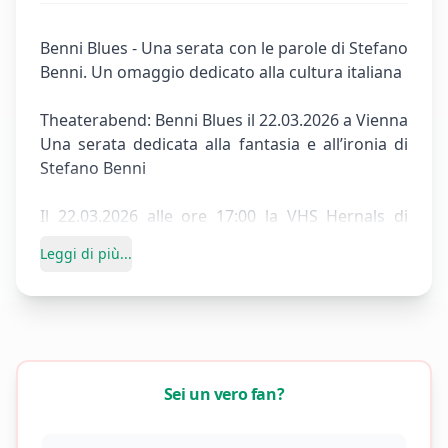
Benni Blues - Una serata con le parole di Stefano
Benni. Un omaggio dedicato alla cultura italiana
Theaterabend: Benni Blues il 22.03.2026 a Vienna
Una serata dedicata alla fantasia e all’ironia di
Stefano Benni
Il 22.03.2026 alle ore 17:00 la VHS Hernals di
Vienna ospita Theaterabend: Benni Blues, un
Leggi di più...
incontro interamente dedicato alle parole e
all’immaginario di Stefano Benni. L’evento si
inserisce nel programma di una serata a tema
italiano e propone un percorso tra fantasia,
ironia e poesia.
Durante l’appuntamento verranno letti estratti
Sei un vero fan?
dai libri più amati di Benni: pagine capaci di far
sorridere, riflettere e sognare, popolate da