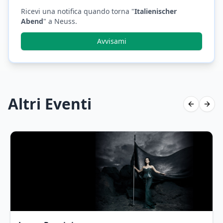
Ricevi una notifica quando torna "
Italienischer
Abend
"
a Neuss
.
Avvisami
Altri Eventi
Previous 
Next 