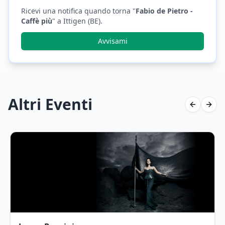
Ricevi una notifica quando torna "
Fabio de Pietro -
Caffè più
"
a Ittigen (BE)
.
Avvisami
Altri Eventi
Previous 
Next 