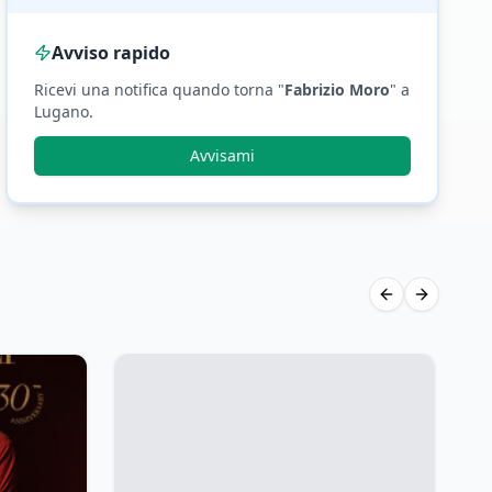
Avviso rapido
Ricevi una notifica quando torna "
Fabrizio Moro
"
a
Lugano
.
Avvisami
Previous slide
Next slid