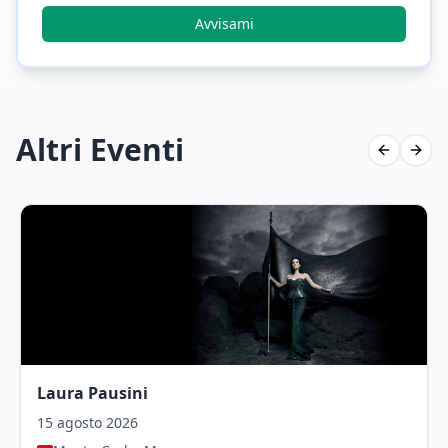
Avvisami
Altri Eventi
Previous 
Next 
Laura Pausini
15 agosto 2026