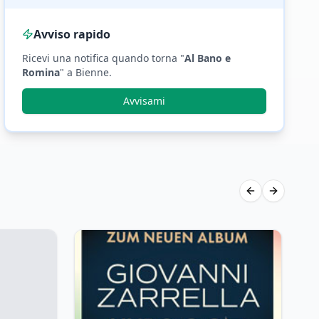
Avviso rapido
Ricevi una notifica quando torna "
Al Bano e
Romina
"
a Bienne
.
Avvisami
Previous slide
Next slid