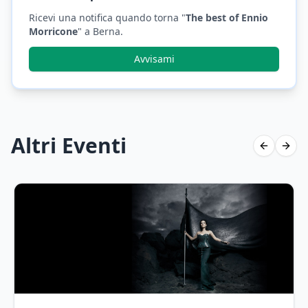
Ricevi una notifica quando torna "
The best of Ennio
Morricone
"
a Berna
.
Avvisami
Altri Eventi
Previous 
Next 