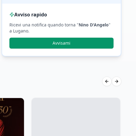
Avviso rapido
Ricevi una notifica quando torna "
Nino D'Angelo
"
a Lugano
.
Avvisami
Previous slide
Next slid