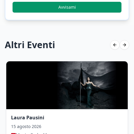
Avvisami
Altri Eventi
Previous 
Next 
Laura Pausini
15 agosto 2026