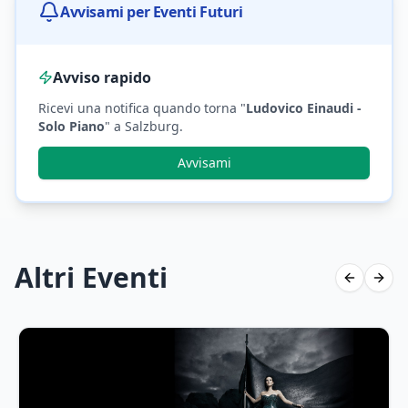
Avvisami per Eventi Futuri
Avviso rapido
Ricevi una notifica quando torna "
Ludovico Einaudi -
Solo Piano
"
a Salzburg
.
Avvisami
Altri Eventi
Previous 
Next 