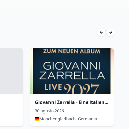
Previous slide
Next slid
Giovanni Zarrella - Eine italienische Sommernacht
A
30 agosto 2026
7
Mönchengladbach, Germania