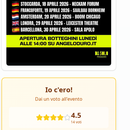
Io c'ero!
Dai un voto all'evento
4.5
14
voti