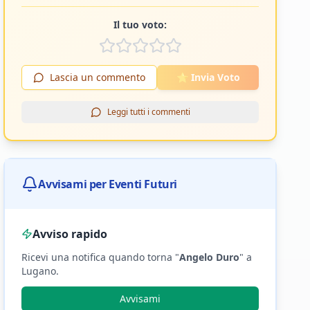
Il tuo voto:
Lascia un commento
⭐ Invia Voto
Leggi tutti i commenti
Avvisami per Eventi Futuri
Avviso rapido
Ricevi una notifica quando torna "
Angelo Duro
"
a
Lugano
.
Avvisami