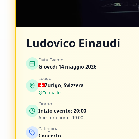
Ludovico Einaudi
Data Evento
Giovedì 14 maggio 2026
Luogo
Zurigo
,
Svizzera
Tonhalle
Orario
Inizio evento:
20:00
Apertura porte:
19:00
Categoria
Concerto