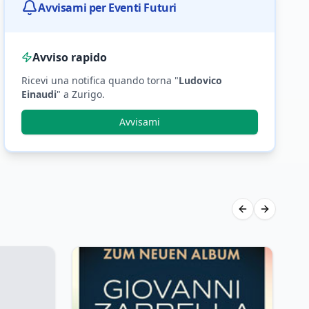
Avvisami per Eventi Futuri
Avviso rapido
Ricevi una notifica quando torna "
Ludovico
Einaudi
"
a Zurigo
.
Avvisami
Previous slide
Next slid