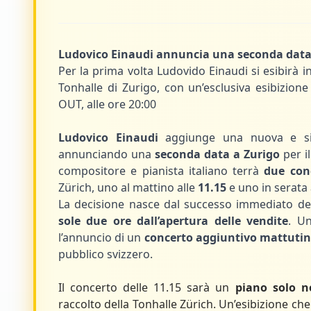
Ludovico Einaudi annuncia una seconda data a
Per la prima volta Ludovido Einaudi si esibirà in
Tonhalle di Zurigo, con un’esclusiva esibizione
OUT, alle ore 20:00
Ludovico Einaudi
aggiunge una nuova e sig
annunciando una
seconda data a Zurigo
per i
compositore e pianista italiano terrà
due conc
Zürich, uno al mattino alle
11.15
e uno in serata 
La decisione nasce dal successo immediato del
sole due ore dall’apertura delle vendite
. U
l’annuncio di un
concerto aggiuntivo mattuti
pubblico svizzero.
Il concerto delle 11.15 sarà un
piano solo n
raccolto della Tonhalle Zürich. Un’esibizione che