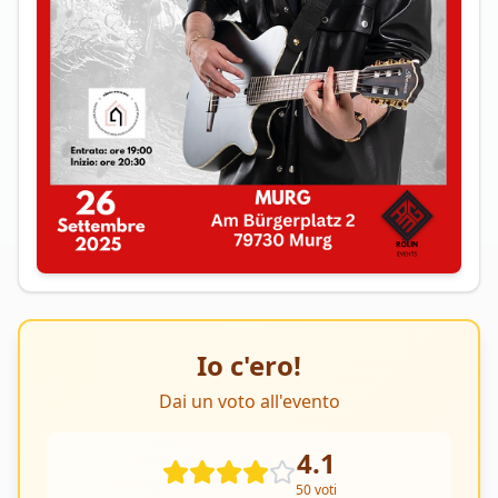
Io c'ero!
Dai un voto all'evento
4.1
50
voti