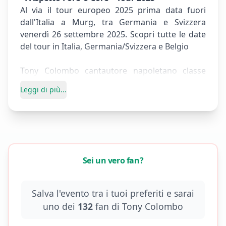
Al via il tour europeo 2025 prima data fuori
dall'Italia a Murg, tra Germania e Svizzera
venerdì 26 settembre 2025. Scopri tutte le date
del tour in Italia, Germania/Svizzera e Belgio
Tony Colombo cantautore napoletano classe
1986, è pronto a conquistare il pubblico
Leggi di più...
europeo con il tour
“T’Aspetto Fore ’o Core –
Europe Tour 2025”
. Un progetto che segna un
momento importante della sua carriera dove,
con la sua voce passionale, un repertorio che
unisce tradizione e modernità ed una storia
artistica che parla di costanza e autenticità, è
Sei un vero fan?
pronto a portare il calore del Sud nel cuore
dell’Europa.
Nato artisticamente nella musica neomelodica
Salva l'evento tra i tuoi preferiti e sarai
napoletana, Colombo ha iniziato giovanissimo –
uno dei
132
fan di
Tony Colombo
a soli 7 anni – e ha inciso il suo primo album a 9.