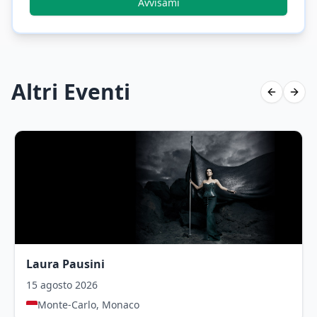
Avvisami
Altri Eventi
Previous 
Next 
Laura Pausini
15 agosto 2026
Monte-Carlo, Monaco