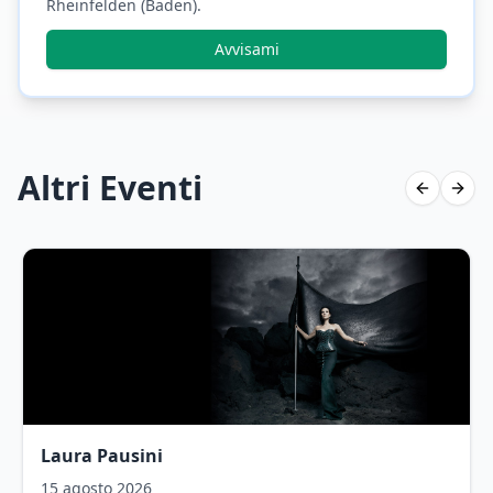
Rheinfelden (Baden)
.
Avvisami
Altri Eventi
Previous 
Next 
Laura Pausini
15 agosto 2026