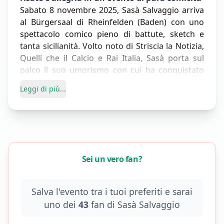
Sabato 8 novembre 2025, Sasà Salvaggio arriva
al Bürgersaal di Rheinfelden (Baden) con uno
spettacolo comico pieno di battute, sketch e
tanta sicilianità. Volto noto di Striscia la Notizia,
Quelli che il Calcio e Rai Italia, Sasà porta sul
palco il suo umorismo con cui ha conquistato
l’Italia
Leggi di più...
Dalla televisione italiana al palco tedesco:
Sasà
Salvaggio
, comico, attore e conduttore
amatissimo, arriverà sabato
8 novembre
2025
al
Bürgersaal di Rheinfelden (Baden)
per
uno spettacolo unico, capace di far ridere e
Sei un vero fan?
riflettere, tra sketch irresistibili, battute
fulminanti e tanta sicilianità.
Volto noto di programmi storici come
Striscia la
Salva l'evento tra i tuoi preferiti e sarai
Notizia
,
Quelli che il Calcio
,
Rai Italia
e
uno dei
43
fan di
Sasà Salvaggio
interprete nella serie Netflix
Incastrati
,