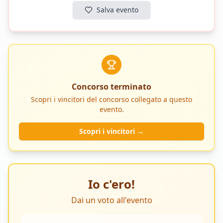
Salvaggio è un artista poliedrico che ha saputo
Salva evento
conquistare il pubblico di tutte le età, portando
la sua comicità in giro per il mondo, dagli Stati
Uniti al Canada, fino alla Svizzera e all’Europa.
Leggi l'articolo
Concorso terminato
Scopri i vincitori del concorso collegato a questo
evento.
Scopri i vincitori →
Io c'ero!
Dai un voto all'evento